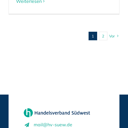
Weiterlesen
1
2
Vor
mail@hv-suew.de