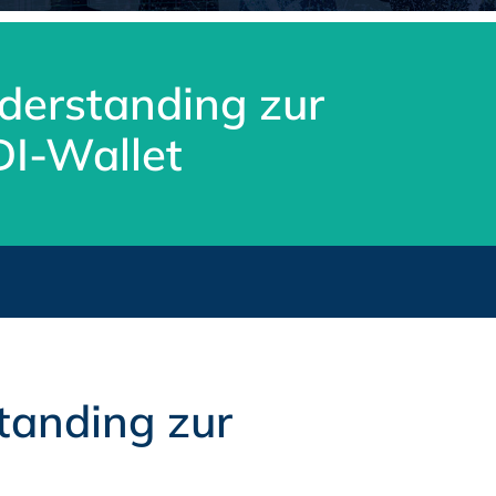
erstanding zur
DI-Wallet
anding zur