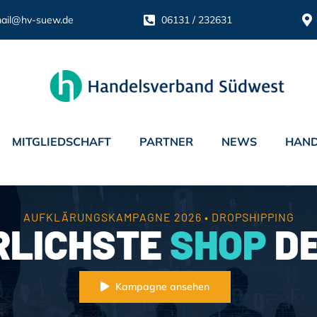
ail@hv-suew.de
06131 / 232631
MITGLIEDSCHAFT
PARTNER
NEWS
HAND
AUFKLÄRUNGSKAMPAGNE 2026 • DROPSHIPPING
RLICHSTE
SHOP
DE
Kampagne ansehen