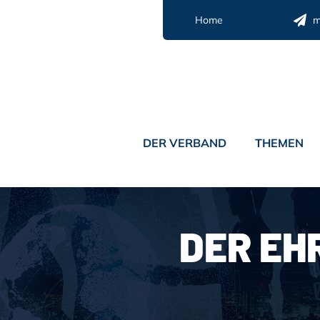
Zum
Home
m
Inhalt
springen
DER VERBAND
THEMEN
DER EH