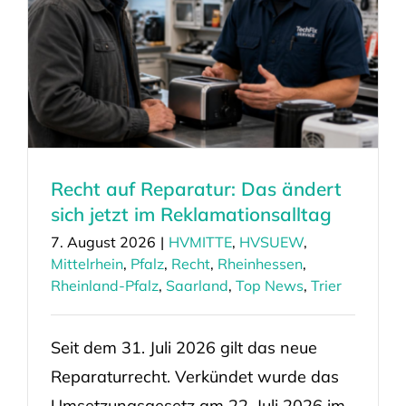
Recht auf Reparatur: Das ändert
sich jetzt im Reklamationsalltag
7. August 2026
|
HVMITTE
,
HVSUEW
,
Mittelrhein
,
Pfalz
,
Recht
,
Rheinhessen
,
Rheinland-Pfalz
,
Saarland
,
Top News
,
Trier
Seit dem 31. Juli 2026 gilt das neue
Reparaturrecht. Verkündet wurde das
Umsetzungsgesetz am 22. Juli 2026 im