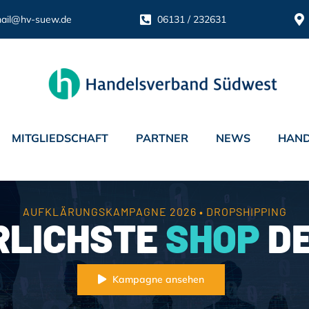
ail@hv-suew.de
06131 / 232631
MITGLIEDSCHAFT
PARTNER
NEWS
HAND
AUFKLÄRUNGSKAMPAGNE 2026 • DROPSHIPPING
RLICHSTE
SHOP
DE
Kampagne ansehen