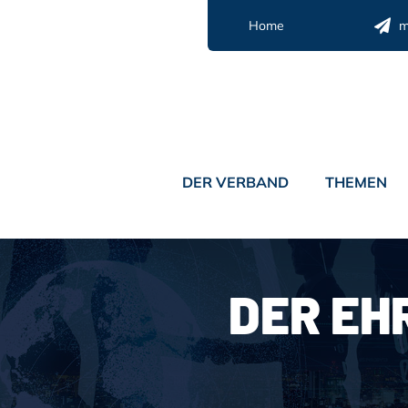
Zum
Home
m
Inhalt
springen
DER VERBAND
THEMEN
DER EH