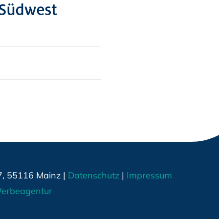
7, 55116 Mainz |
Datenschutz
|
Impressum
erbeagentur