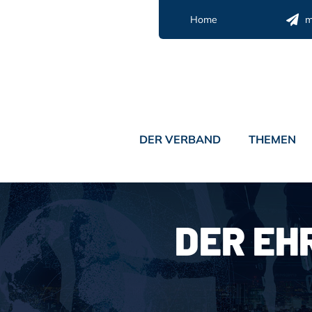
Zum
Home
m
Inhalt
springen
DER VERBAND
THEMEN
DER EH