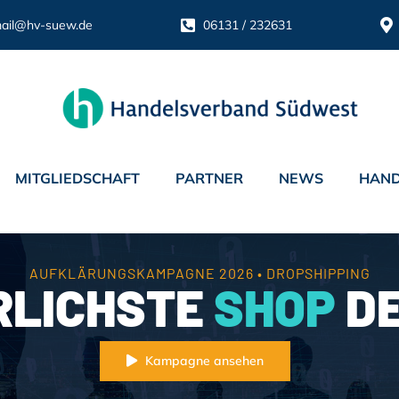
ail@hv-suew.de
06131 / 232631
MITGLIEDSCHAFT
PARTNER
NEWS
HAND
AUFKLÄRUNGSKAMPAGNE 2026 • DROPSHIPPING
RLICHSTE
SHOP
DE
Kampagne ansehen