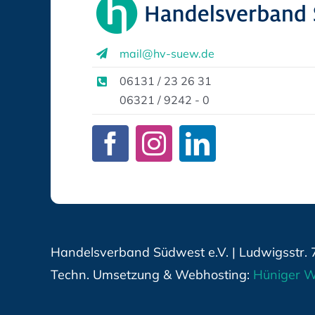
mail@hv-suew.de
06131 / 23 26 31
06321 / 9242 - 0
Handelsverband Südwest e.V. | Ludwigsstr. 
Techn. Umsetzung & Webhosting:
Hüniger W