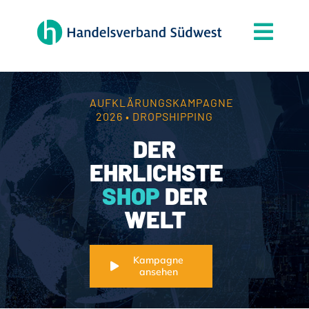
Zum
Inhalt
Togg
springen
Navi
Der Verband
Themen
AUFKLÄRUNGSKAMPAGNE
2026 • DROPSHIPPING
Mitgliedschaft
DER
Partner
EHRLICHSTE
SHOP
DER
News
WELT
Handelsjournal
Kontakt
Kampagne
ansehen