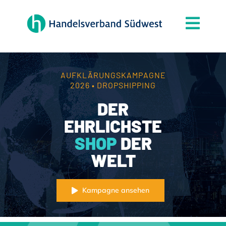
Zum
Inhalt
Togg
springen
Navi
Der Verband
Themen
AUFKLÄRUNGSKAMPAGNE
2026 • DROPSHIPPING
Mitgliedschaft
DER
Partner
EHRLICHSTE
SHOP
DER
News
WELT
Handelsjournal
Kontakt
Kampagne ansehen