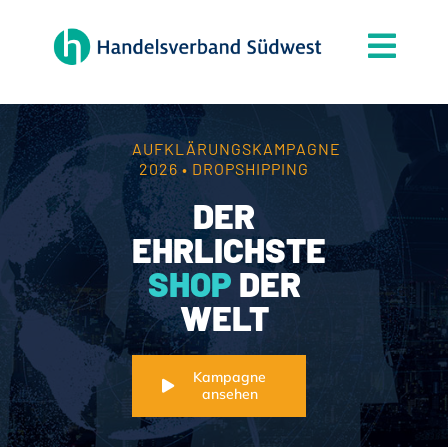
Zum
Inhalt
Togg
springen
Navi
Der Verband
Themen
AUFKLÄRUNGSKAMPAGNE
2026 • DROPSHIPPING
Mitgliedschaft
DER
Partner
EHRLICHSTE
SHOP
DER
News
WELT
Handelsjournal
Kontakt
Kampagne
ansehen