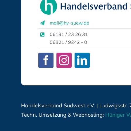
mail@hv-suew.de
06131 / 23 26 31
06321 / 9242 - 0
Handelsverband Südwest e.V. | Ludwigsstr. 
Techn. Umsetzung & Webhosting:
Hüniger W