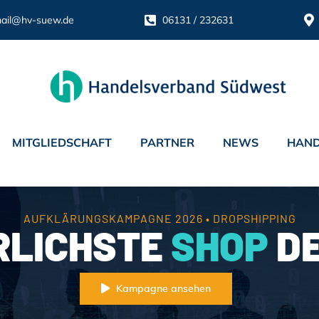
ail@hv-suew.de
06131 / 232631
MITGLIEDSCHAFT
PARTNER
NEWS
HAND
AUFKLÄRUNGSKAMPAGNE 2026 • DROPSHIPPING
RLICHSTE
SHOP
DE
Kampagne ansehen