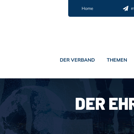
Zum
Home
m
Inhalt
springen
DER VERBAND
THEMEN
DER EH