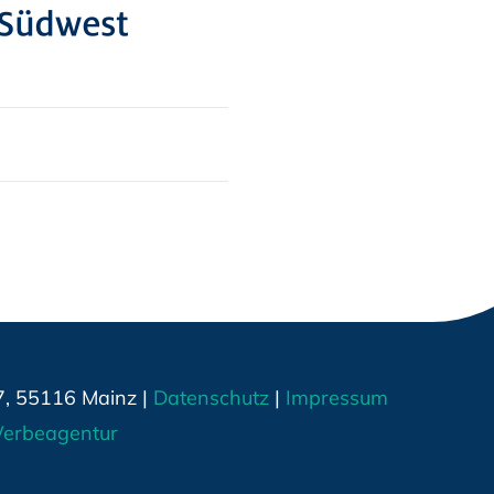
7, 55116 Mainz |
Datenschutz
|
Impressum
erbeagentur