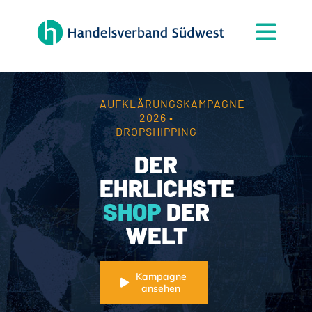
Zum
Inhalt
Togg
springen
Navi
Der Verband
Themen
AUFKLÄRUNGSKAMPAGNE
2026 •
Mitgliedschaft
DROPSHIPPING
DER
Partner
EHRLICHSTE
News
SHOP
DER
Handelsjournal
WELT
Kontakt
Kampagne
ansehen