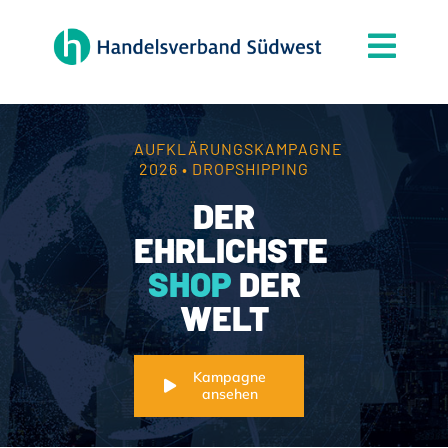
Zum
Inhalt
Togg
springen
Navi
Der Verband
Themen
AUFKLÄRUNGSKAMPAGNE
2026 • DROPSHIPPING
Mitgliedschaft
DER
Partner
EHRLICHSTE
SHOP
DER
News
WELT
Handelsjournal
Kontakt
Kampagne
ansehen