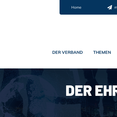
Zum
Home
m
Inhalt
springen
DER VERBAND
THEMEN
DER EH