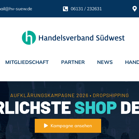
ail@hv-suew.de
06131 / 232631
MITGLIEDSCHAFT
PARTNER
NEWS
HAND
AUFKLÄRUNGSKAMPAGNE 2026 • DROPSHIPPING
RLICHSTE
SHOP
DE
Kampagne ansehen