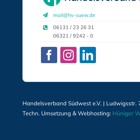
mail@hv-suew.de
06131 / 23 26 31
06321 / 9242 - 0
Handelsverband Südwest e.V. | Ludwigsstr. 
Techn. Umsetzung & Webhosting:
Hüniger W