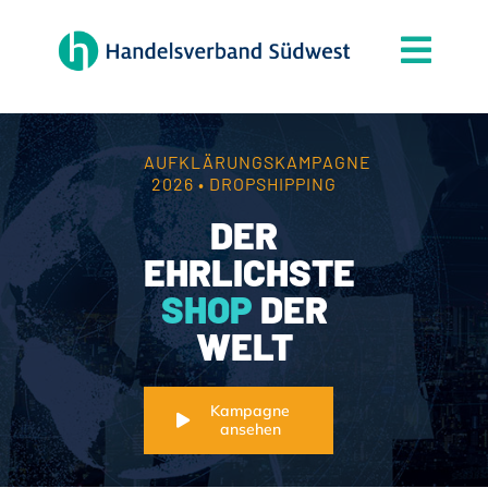
Zum
Inhalt
Togg
springen
Navi
Der Verband
Themen
AUFKLÄRUNGSKAMPAGNE
2026 • DROPSHIPPING
Mitgliedschaft
DER
Partner
EHRLICHSTE
SHOP
DER
News
WELT
Handelsjournal
Kontakt
Kampagne
ansehen