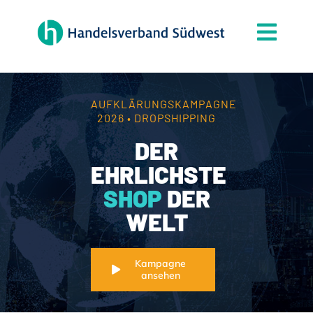
Zum
Inhalt
Togg
springen
Navi
Der Verband
Themen
AUFKLÄRUNGSKAMPAGNE
2026 • DROPSHIPPING
Mitgliedschaft
DER
Partner
EHRLICHSTE
SHOP
DER
News
WELT
Handelsjournal
Kontakt
Kampagne
ansehen