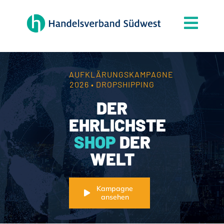
Zum
Inhalt
Togg
springen
Navi
Der Verband
Themen
AUFKLÄRUNGSKAMPAGNE
2026 • DROPSHIPPING
Mitgliedschaft
DER
Partner
EHRLICHSTE
SHOP
DER
News
WELT
Handelsjournal
Kontakt
Kampagne
ansehen