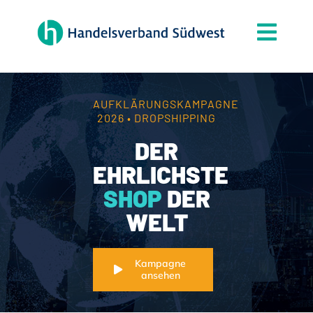
Zum
Inhalt
Togg
springen
Navi
Der Verband
Themen
AUFKLÄRUNGSKAMPAGNE
2026 • DROPSHIPPING
Mitgliedschaft
DER
Partner
EHRLICHSTE
SHOP
DER
News
WELT
Handelsjournal
Kontakt
Kampagne
ansehen