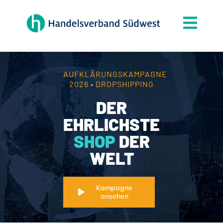
Zum
Inhalt
Togg
springen
Navi
Der Verband
Themen
AUFKLÄRUNGSKAMPAGNE
2026 • DROPSHIPPING
Mitgliedschaft
DER
Partner
EHRLICHSTE
SHOP
DER
News
WELT
Handelsjournal
Kontakt
Kampagne
ansehen