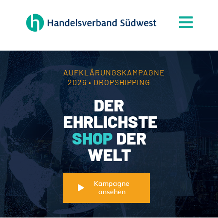
Zum
Inhalt
Togg
springen
Navi
Der Verband
Themen
AUFKLÄRUNGSKAMPAGNE
2026 • DROPSHIPPING
Mitgliedschaft
DER
Partner
EHRLICHSTE
SHOP
DER
News
WELT
Handelsjournal
Kontakt
Kampagne
ansehen