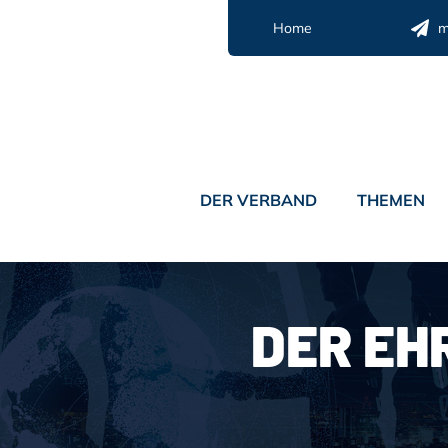
Zum
Home
m
Inhalt
springen
DER VERBAND
THEMEN
DER EH