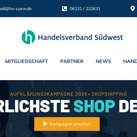
ail@hv-suew.de
06131 / 232631
MITGLIEDSCHAFT
PARTNER
NEWS
HAND
AUFKLÄRUNGSKAMPAGNE 2026 • DROPSHIPPING
RLICHSTE
SHOP
DE
Kampagne ansehen