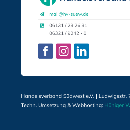
mail@hv-suew.de
06131 / 23 26 31
06321 / 9242 - 0
Handelsverband Südwest e.V. | Ludwigsstr. 
Techn. Umsetzung & Webhosting:
Hüniger W