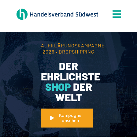
Zum
Inhalt
Togg
springen
Navi
Der Verband
Themen
AUFKLÄRUNGSKAMPAGNE
2026 • DROPSHIPPING
Mitgliedschaft
DER
Partner
EHRLICHSTE
SHOP
DER
News
WELT
Handelsjournal
Kontakt
Kampagne
ansehen