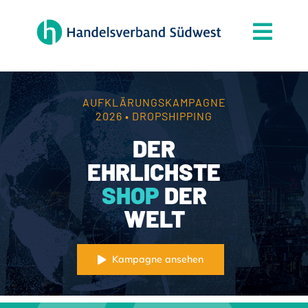
Zum
Inhalt
Togg
springen
Navi
Der Verband
Themen
AUFKLÄRUNGSKAMPAGNE
2026 • DROPSHIPPING
Mitgliedschaft
DER
Partner
EHRLICHSTE
SHOP
DER
News
WELT
Handelsjournal
Kontakt
Kampagne ansehen