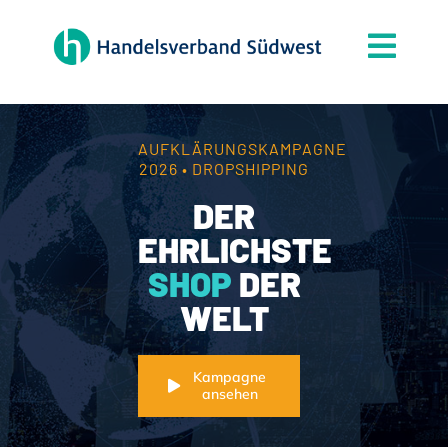
Zum
Inhalt
Togg
springen
Navi
Der Verband
Themen
AUFKLÄRUNGSKAMPAGNE
2026 • DROPSHIPPING
Mitgliedschaft
DER
Partner
EHRLICHSTE
SHOP
DER
News
WELT
Handelsjournal
Kontakt
Kampagne
ansehen