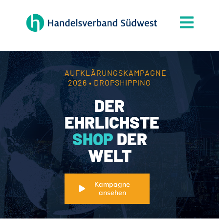
Zum
Inhalt
Togg
springen
Navi
Der Verband
Themen
AUFKLÄRUNGSKAMPAGNE
2026 • DROPSHIPPING
Mitgliedschaft
DER
Partner
EHRLICHSTE
SHOP
DER
News
WELT
Handelsjournal
Kontakt
Kampagne
ansehen