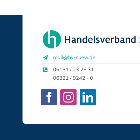
mail@hv-suew.de
06131 / 23 26 31
06321 / 9242 - 0