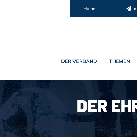
Zum
Home
m
Inhalt
springen
DER VERBAND
THEMEN
DER EH