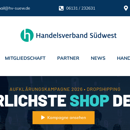
ail@hv-suew.de
06131 / 232631
MITGLIEDSCHAFT
PARTNER
NEWS
HAND
AUFKLÄRUNGSKAMPAGNE 2026 • DROPSHIPPING
RLICHSTE
SHOP
DE
Kampagne ansehen