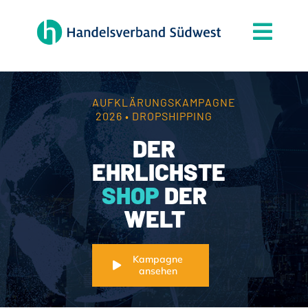
Zum
Inhalt
Togg
springen
Navi
Der Verband
Themen
AUFKLÄRUNGSKAMPAGNE
2026 • DROPSHIPPING
Mitgliedschaft
DER
Partner
EHRLICHSTE
SHOP
DER
News
WELT
Handelsjournal
Kontakt
Kampagne
ansehen