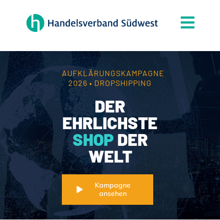
Zum
Inhalt
Togg
springen
Navi
Der Verband
Themen
AUFKLÄRUNGSKAMPAGNE
2026 • DROPSHIPPING
Mitgliedschaft
DER
Partner
EHRLICHSTE
SHOP
DER
News
WELT
Handelsjournal
Kontakt
Kampagne
ansehen