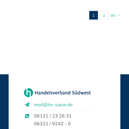
1
2
Vor
mail@hv-suew.de
06131 / 23 26 31
06321 / 9242 - 0