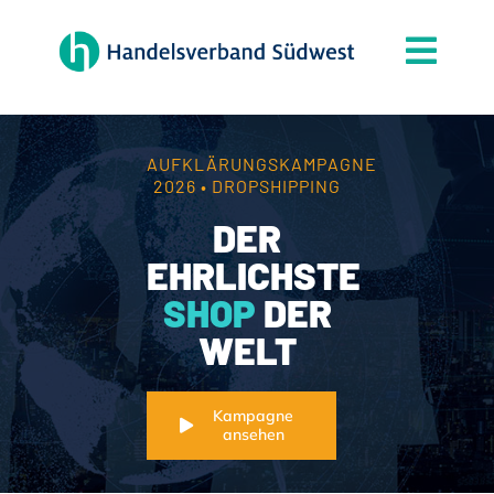
Zum
Inhalt
Togg
springen
Navi
Der Verband
Themen
AUFKLÄRUNGSKAMPAGNE
2026 • DROPSHIPPING
Mitgliedschaft
DER
Partner
EHRLICHSTE
SHOP
DER
News
WELT
Handelsjournal
Kontakt
Kampagne
ansehen