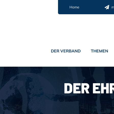
Zum
Home
m
Inhalt
springen
DER VERBAND
THEMEN
DER EH