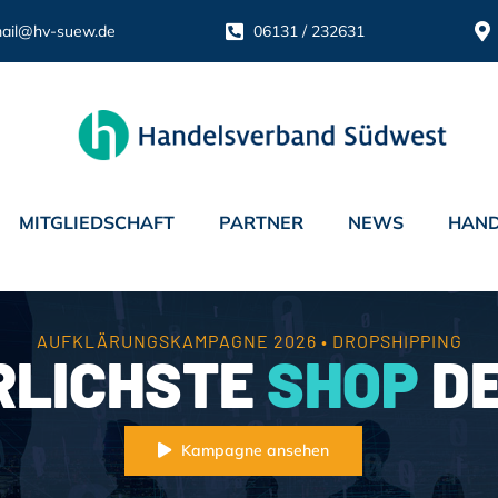
ail@hv-suew.de
06131 / 232631
MITGLIEDSCHAFT
PARTNER
NEWS
HAND
AUFKLÄRUNGSKAMPAGNE 2026 • DROPSHIPPING
RLICHSTE
SHOP
DE
Kampagne ansehen