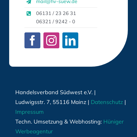
mail@hv-suew.de
06131 / 23 26 31
06321 / 9242 - 0
Handelsverband Südwest e.V. |
Ludwigsstr. 7, 55116 Mainz |
Datenschutz
|
Impressum
Techn. Umsetzung & Webhosting:
Hüniger
Werbeagentur