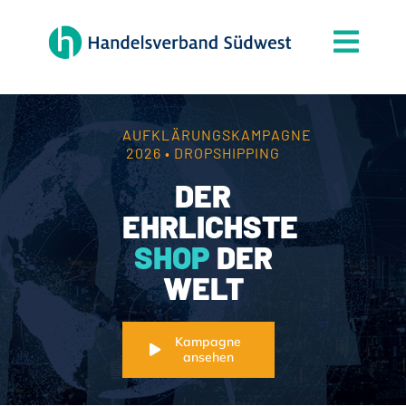
Zum
Inhalt
Togg
springen
Navi
Der Verband
Themen
AUFKLÄRUNGSKAMPAGNE
2026 • DROPSHIPPING
Mitgliedschaft
DER
Partner
EHRLICHSTE
SHOP
DER
News
WELT
Handelsjournal
Kontakt
Kampagne
ansehen