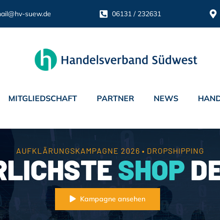
ail@hv-suew.de
06131 / 232631
MITGLIEDSCHAFT
PARTNER
NEWS
HAND
AUFKLÄRUNGSKAMPAGNE 2026 • DROPSHIPPING
RLICHSTE
SHOP
DE
Kampagne ansehen