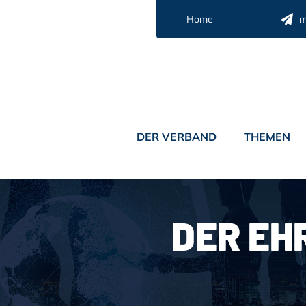
Zum
Home
m
Inhalt
springen
DER VERBAND
THEMEN
DER EH