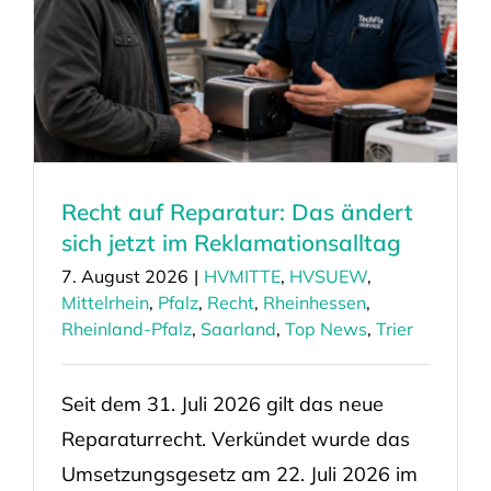
Recht auf Reparatur: Das ändert
sich jetzt im Reklamationsalltag
7. August 2026
|
HVMITTE
,
HVSUEW
,
Mittelrhein
,
Pfalz
,
Recht
,
Rheinhessen
,
Rheinland-Pfalz
,
Saarland
,
Top News
,
Trier
Seit dem 31. Juli 2026 gilt das neue
Reparaturrecht. Verkündet wurde das
Umsetzungsgesetz am 22. Juli 2026 im