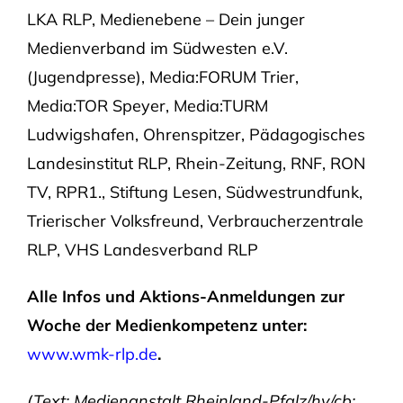
LKA RLP, Medienebene – Dein junger
Medienverband im Südwesten e.V.
(Jugendpresse), Media:FORUM Trier,
Media:TOR Speyer, Media:TURM
Ludwigshafen, Ohrenspitzer, Pädagogisches
Landesinstitut RLP, Rhein-Zeitung, RNF, RON
TV, RPR1., Stiftung Lesen, Südwestrundfunk,
Trierischer Volksfreund, Verbraucherzentrale
RLP, VHS Landesverband RLP
Alle Infos und Aktions-Anmeldungen zur
Woche der Medienkompetenz unter:
www.wmk-rlp.de
.
(Text: Medienanstalt Rheinland-Pfalz/hv/cb;