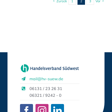
Zurück
1
2
3
Vor
mail@hv-suew.de
06131 / 23 26 31
06321 / 9242 - 0